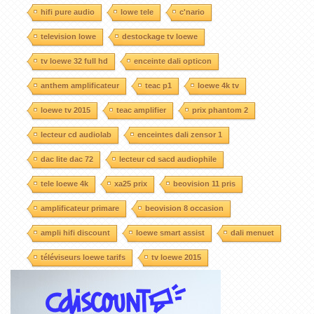
hifi pure audio
lowe tele
c'nario
television lowe
destockage tv loewe
tv loewe 32 full hd
enceinte dali opticon
anthem amplificateur
teac p1
loewe 4k tv
loewe tv 2015
teac amplifier
prix phantom 2
lecteur cd audiolab
enceintes dali zensor 1
dac lite dac 72
lecteur cd sacd audiophile
tele loewe 4k
xa25 prix
beovision 11 pris
amplificateur primare
beovision 8 occasion
ampli hifi discount
loewe smart assist
dali menuet
téléviseurs loewe tarifs
tv loewe 2015