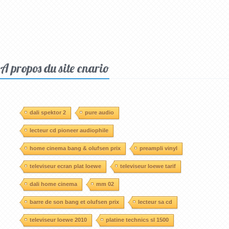
A propos du site cnario
dali spektor 2
pure audio
lecteur cd pioneer audiophile
home cinema bang & olufsen prix
preampli vinyl
televiseur ecran plat loewe
televiseur loewe tarif
dali home cinema
mm 02
barre de son bang et olufsen prix
lecteur sa cd
televiseur loewe 2010
platine technics sl 1500